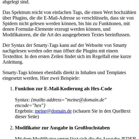
abgelegt sind.
Das Spektrum reicht von einfachen Tags, die einen Wert hochzählen
über Plugins, die die E-Mail-Adresse so verschlüsseln, dass sie von
Spidern nicht gelesen werden können, bis hin zu Funktionen, mit
denen Formular-Elemente erzeugt werden können, und
Modifikatoren, die die Art des ausgegebenen Textes beeinflussen.
Der Syntax der Smarty-Tags kann auf der Webseite von Smarty
nachgelesen werden oder man öffnet die Plugins mit einem
Texteditor. In den ersten Zeilen findet sich im Regelfall eine kurze
Anleitung.
Smarty-Tags können ebenfalls direkt in Inhalten und Templates
eingesetzt werden. Hier zwei Beispiele:
Funktion zur E-Mail-Kodierung als Hex-Code
Syntax:
{mailto address="meine@domain.de"
encode="hex"}
Ergebnis:
meine@domain.de
(schauen Sie in den Quelltext
dieser Seite)
Modifikator zur Ausgabe in Großbuchstaben
Mit dem Modifikator
upper
lässt sich die die Ausgabe JEDER