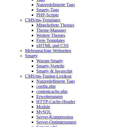
Nutzerdefinierte Tags
Smarty-Tags
PHP-Scripte
CMS/ms-Templates
Mitgelieferte Themes
Theme-Manager
Weitere Themes
Freie Templates
xHTML und CSS
Mehrsprachige Webseiten
Smarty
Warum Smarty
Smarty-Vorteile
Smarty & Javascript
CMS/ms-Tuning-Lexikon
Nutzerdefinierte Tags
config.php
contentcache.php
Erweiterungen
HTTP-Cache-Header
Module
MySQL
Server-Kompression
Server-Optimierungen