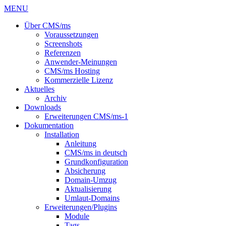
MENU
Über CMS/ms
Voraussetzungen
Screenshots
Referenzen
Anwender-Meinungen
CMS/ms Hosting
Kommerzielle Lizenz
Aktuelles
Archiv
Downloads
Erweiterungen CMS/ms-1
Dokumentation
Installation
Anleitung
CMS/ms in deutsch
Grundkonfiguration
Absicherung
Domain-Umzug
Aktualisierung
Umlaut-Domains
Erweiterungen/Plugins
Module
Tags