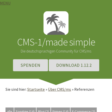
MENU
CMS-1/made simple
Die deutschsprachigen Community für CMS/ms
SPENDEN
DOWNLOAD 1.12.2
Sie sind hier:
Startseite
»
Über CMS/ms
»
Referenzen
alle
Sonstige (14)
Blog (2)
Firmen (14)
E-Commerce (2)