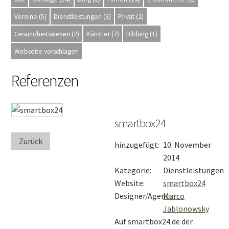
Vereine (5)
Dienstleistungen (6)
Privat (2)
Gesundheitswesen (2)
Künstler (7)
Bildung (1)
Webseite vorschlagen
Referenzen
smartbox24
Zurück
hinzugefügt:
10. November
2014
Kategorie:
Dienstleistungen
Website:
smartbox24
Designer/Agentur:
Marco
Jablonowsky
Auf smartbox24.de der