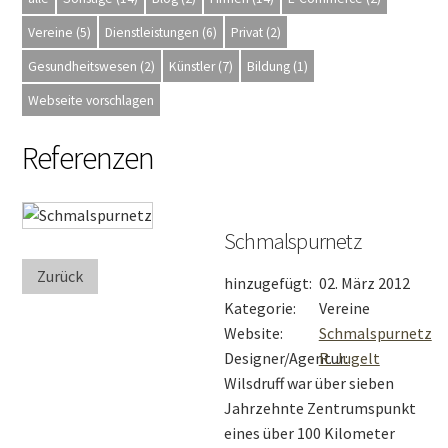
Vereine (5)
Dienstleistungen (6)
Privat (2)
Gesundheitswesen (2)
Künstler (7)
Bildung (1)
Webseite vorschlagen
Referenzen
Schmalspurnetz
Zurück
hinzugefügt:
02. März 2012
Kategorie:
Vereine
Website:
Schmalspurnetz
Designer/Agentur:
R. Jugelt
Wilsdruff war über sieben
Jahrzehnte Zentrumspunkt
eines über 100 Kilometer