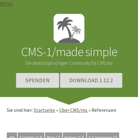
MENU
CMS-1/made simple
Die deutschsprachigen Community für CMS/ms
SPENDEN
DOWNLOAD 1.12.2
Sie sind hier:
Startseite
»
Über CMS/ms
»
Referenzen
alle
Sonstige (14)
Blog (2)
Firmen (14)
E-Commerce (2)